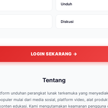
Unduh
Diskusi
LOGIN SEKARANG →
Tentang
atform unduhan perangkat lunak terkemuka yang menyedia
populer mulai dari media sosial, platform video, alat produk
 konten edukasi. Kami mengutamakan keamanan pengguna