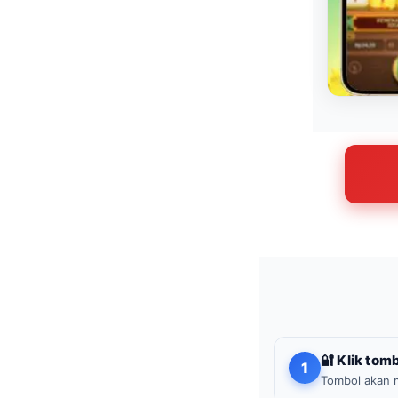
🔐 Klik tom
1
Tombol akan m