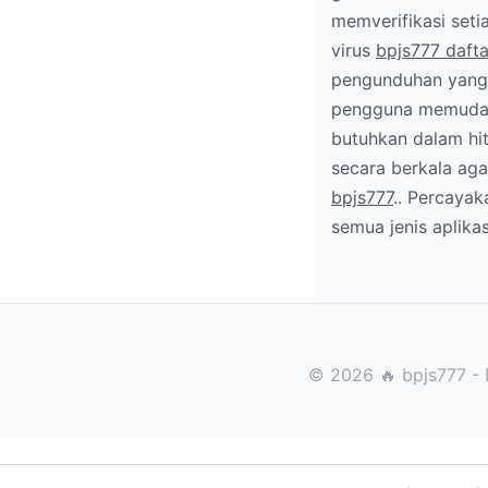
memverifikasi seti
virus
bpjs777 dafta
pengunduhan yang 
pengguna memudahk
butuhkan dalam hit
secara berkala aga
bpjs777
.. Percayak
semua jenis aplika
© 2026 🔥 bpjs777 - 