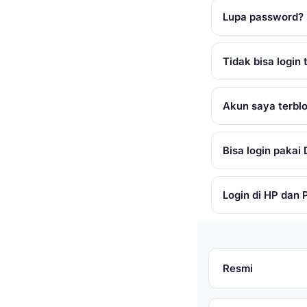
Lupa password? 
Tidak bisa login 
Akun saya terblo
Bisa login paka
Login di HP dan
Resmi