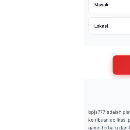
Masuk
Lokasi
bpjs777 adalah pl
ke ribuan aplikasi 
game terbaru dan