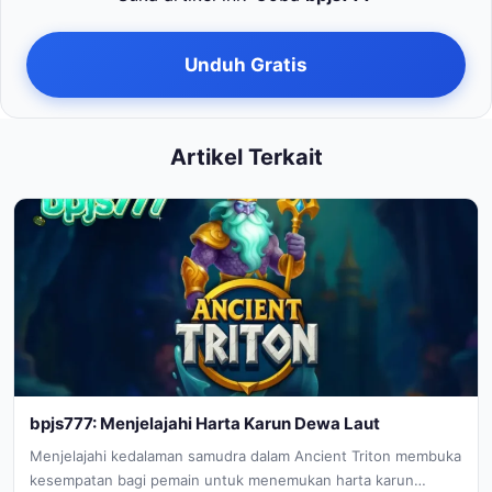
Unduh Gratis
Artikel Terkait
bpjs777: Menjelajahi Harta Karun Dewa Laut
Menjelajahi kedalaman samudra dalam Ancient Triton membuka
kesempatan bagi pemain untuk menemukan harta karun