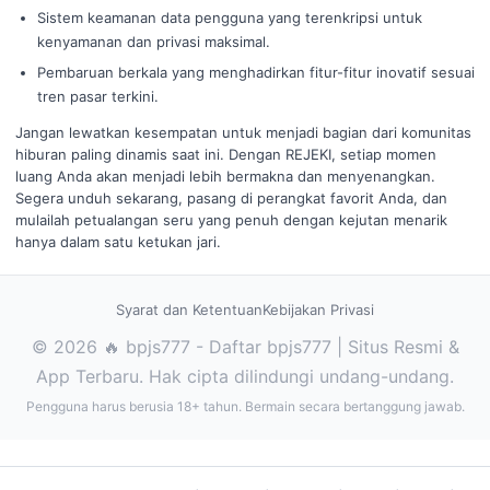
Sistem keamanan data pengguna yang terenkripsi untuk
kenyamanan dan privasi maksimal.
Pembaruan berkala yang menghadirkan fitur-fitur inovatif sesuai
tren pasar terkini.
Jangan lewatkan kesempatan untuk menjadi bagian dari komunitas
hiburan paling dinamis saat ini. Dengan REJEKI, setiap momen
luang Anda akan menjadi lebih bermakna dan menyenangkan.
Segera unduh sekarang, pasang di perangkat favorit Anda, dan
mulailah petualangan seru yang penuh dengan kejutan menarik
hanya dalam satu ketukan jari.
Syarat dan Ketentuan
Kebijakan Privasi
© 2026 🔥 bpjs777 - Daftar bpjs777 | Situs Resmi &
App Terbaru. Hak cipta dilindungi undang-undang.
Pengguna harus berusia 18+ tahun. Bermain secara bertanggung jawab.